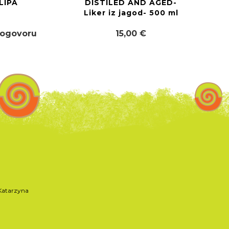
LIPA
DISTILED AND AGED-
Liker iz jagod- 500 ml
dogovoru
15,00 €
atarzyna