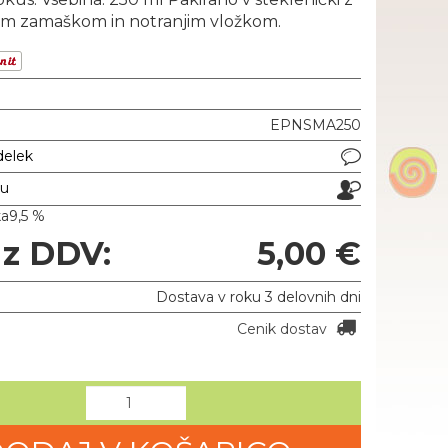
tim zamaškom in notranjim vložkom.
EPNSMA250
delek
ju
ka
9,5 %
 z DDV:
5,00 €
Dostava v roku 3 delovnih dni
Cenik dostav