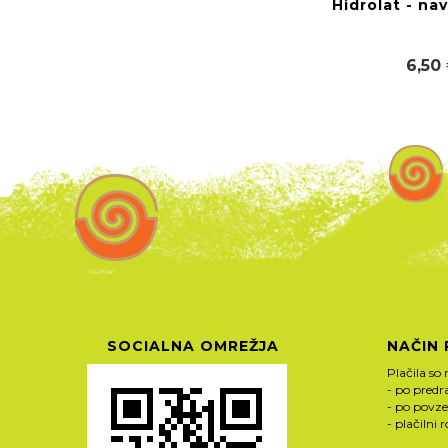
Hidrolat - na
6,50
SOCIALNA OMREŽJA
NAČIN 
Plačila so 
- po pred
- po povze
- plačilni 