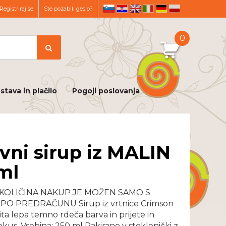
Registriraj se
Ste pozabili geslo?
sl
hr
en
it
de
pl
0
stava in plačilo
Pogoji poslovanja
vni sirup iz MALIN
ml
KOLIČINA NAKUP JE MOŽEN SAMO S
PO PREDRAČUNU Sirup iz vrtnice Crimson
zita lepa temno rdeča barva in prijete in
okus. Vsebina: 250 ml Pakirano v steklenički z