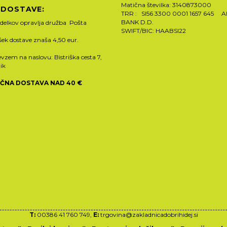
Matična številka: 3140873000
 DOSTAVE:
TRR : SI56 3300 0001 1657 645 
BANK D.D.
zdelkov opravlja družba Pošta
SWIFT/BIC: HAABSI22
ošek dostave znaša 4,50 eur.
vzem na naslovu: Bistriška cesta 7,
ik
ČNA DOSTAVA NAD 40 €
T:
00386 41 760 749,
E:
trgovina@zakladnicadobrihidej.si