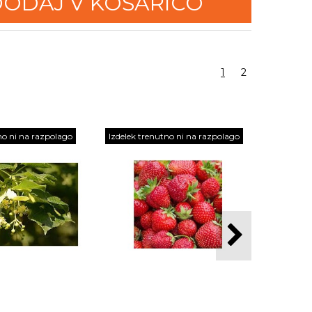
ODAJ V KOŠARICO
1
2
no ni na razpolago
Izdelek trenutno ni na razpolago