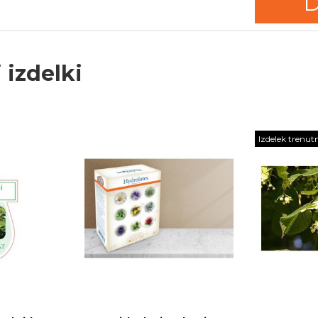
D
 izdelki
Izdelek trenut