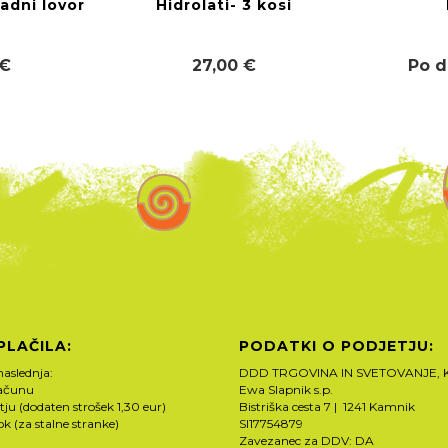
vadni lovor
Hidrolati- 3 kosi
 €
27,00 €
Po 
PLAČILA:
PODATKI O PODJETJU:
naslednja:
DDD TRGOVINA IN SVETOVANJE, K
računu
Ewa Slapnik s.p.
tju (dodaten strošek 1,30 eur)
Bistriška cesta 7 | 1241 Kamnik
rok (za stalne stranke)
SI17754879
Zavezanec za DDV: DA