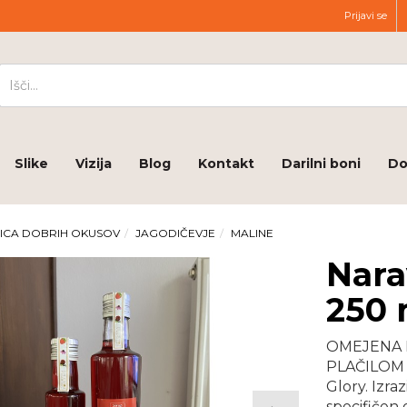
Prijavi se
Slike
Vizija
Blog
Kontakt
Darilni boni
Do
ICA DOBRIH OKUSOV
JAGODIČEVJE
MALINE
Nara
250 
OMEJENA 
PLAČILOM 
Glory. Izra
specifičen 