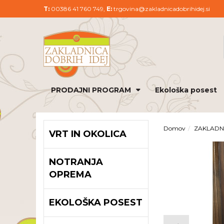
T:
00386 41 760 749,
E:
trgovina@zakladnicadobrihidej.si
PRODAJNI PROGRAM
Ekološka posest
Domov
ZAKLADN
VRT IN OKOLICA
NOTRANJA
OPREMA
EKOLOŠKA POSEST