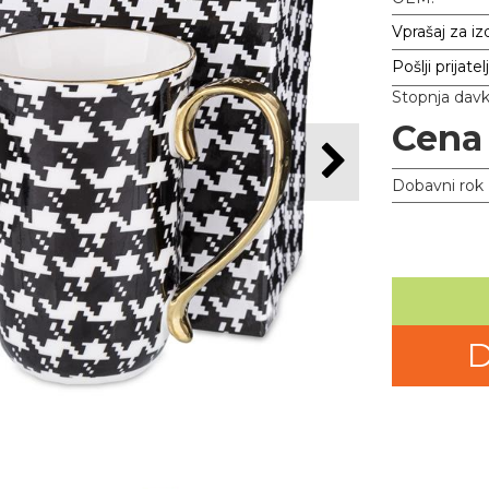
Vprašaj za iz
Pošlji prijatel
Stopnja dav
Cena
Dobavni rok
D