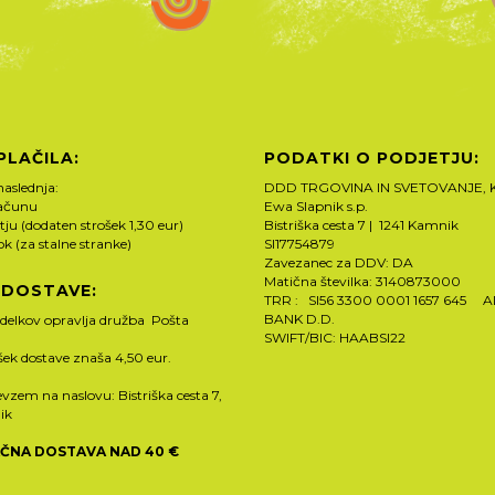
PLAČILA:
PODATKI O PODJETJU:
naslednja:
DDD TRGOVINA IN SVETOVANJE, K
računu
Ewa Slapnik s.p.
tju (dodaten strošek 1,30 eur)
Bistriška cesta 7 | 1241 Kamnik
rok (za stalne stranke)
SI17754879
Zavezanec za DDV: DA
Matična številka: 3140873000
 DOSTAVE:
TRR : SI56 3300 0001 1657 645 
BANK D.D.
zdelkov opravlja družba Pošta
SWIFT/BIC: HAABSI22
ošek dostave znaša 4,50 eur.
vzem na naslovu: Bistriška cesta 7,
ik
ČNA DOSTAVA NAD 40 €