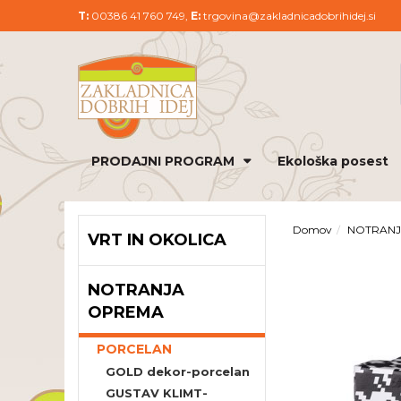
T:
00386 41 760 749,
E:
trgovina@zakladnicadobrihidej.si
PRODAJNI PROGRAM
Ekološka posest
Domov
NOTRAN
VRT IN OKOLICA
NOTRANJA
OPREMA
PORCELAN
GOLD dekor-porcelan
GUSTAV KLIMT-