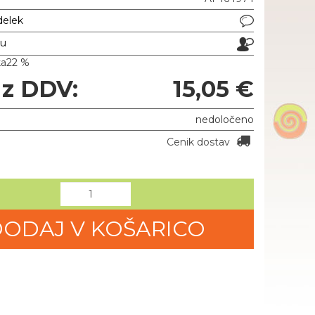
delek
ju
ka
22 %
 z DDV:
15,05 €
nedoločeno
Cenik dostav
ODAJ V KOŠARICO