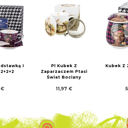
odstawką I
Pl Kubek Z
Kubek Z
 2+2+2
Zaparzaczem Ptasi
Świat Bociany
 €
11,97 €
5