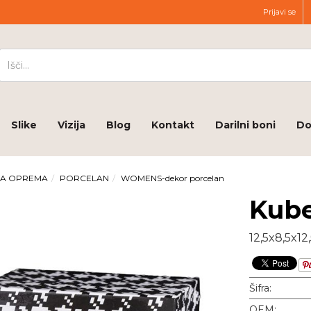
Prijavi se
Slike
Vizija
Blog
Kontakt
Darilni boni
Do
JA OPREMA
PORCELAN
WOMENS-dekor porcelan
Kub
12,5x8,5x12
Šifra:
OEM: