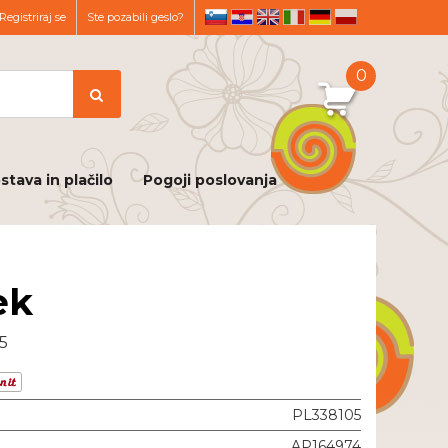
Registriraj se
Ste pozabili geslo?
sl
hr
en
it
de
pl
0
stava in plačilo
Pogoji poslovanja
ek
,5
PL338105
AP164974