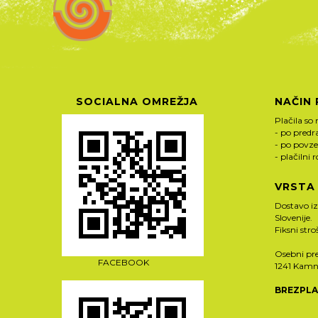
SOCIALNA OMREŽJA
NAČIN 
Plačila so 
- po pred
- po povze
- plačilni 
VRSTA
Dostavo i
Slovenije.
Fiksni str
Osebni pre
FACEBOOK
1241 Kamn
BREZPLA