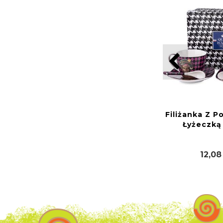
Filiżanka Z P
Łyżeczką
12,08