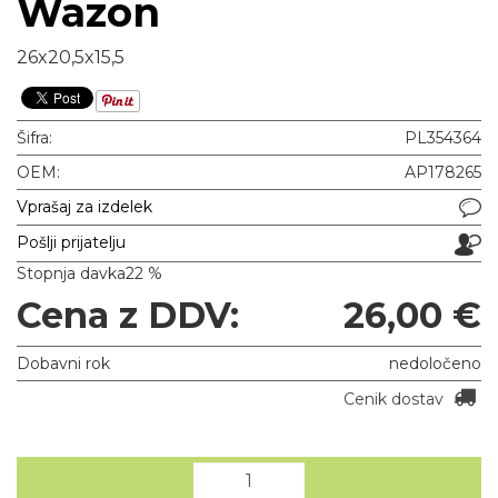
Wazon
26x20,5x15,5
Šifra:
PL354364
OEM:
AP178265
Vprašaj za izdelek
Pošlji prijatelju
Stopnja davka
22 %
Cena z DDV:
26,00 €
Dobavni rok
nedoločeno
Cenik dostav