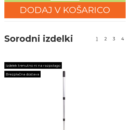
DODAJ V KOŠARICO
Sorodni izdelki
1
2
3
4
Izdelek trenutno ni na razpolago
Brezplačna dostava