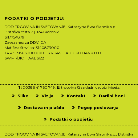
PODATKI O PODJETJU:
DDD TRGOVINA IN SVETOVANJE, Katarzyna Ewa Slapnik s.p.
Bistriška cesta 7 | 1241 Kamnik
SI17754879
Zavezanec za DDV: DA
Matična številka: 3140873000
TRR : SI56 3300 0001 1657 645 ADDIKO BANK D.D.
SWIFT/BIC: HAABSI22
T:
00386 41 760 749,
E:
trgovina@zakladnicadobrihidej.si
Slike
Vizija
Kontakt
Darilni boni
Dostava in plačilo
Pogoji poslovanja
Podatki o podjetju
DDD TRGOVINA IN SVETOVANJE, Katarzyna Ewa Slapnik s.p., Bistriška