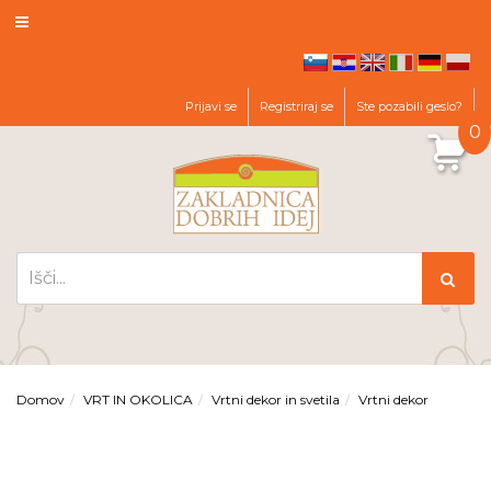
hr
en
it
de
pl
sl
Prijavi se
Registriraj se
Ste pozabili geslo?
0
Domov
VRT IN OKOLICA
Vrtni dekor in svetila
Vrtni dekor