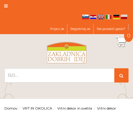
hr
en
it
de
pl
sl
Prijavi se
Registriraj se
Ste pozabili geslo?
0
Domov
VRT IN OKOLICA
Vrtni dekor in svetila
Vrtni dekor