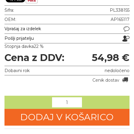
Šifra:
PL338155
OEM:
AP165117
Vprašaj za izdelek
Pošlji prijatelju
Stopnja davka
22 %
Cena z DDV:
54,98 €
Dobavni rok
nedoločeno
Cenik dostav
DODAJ V KOŠARICO