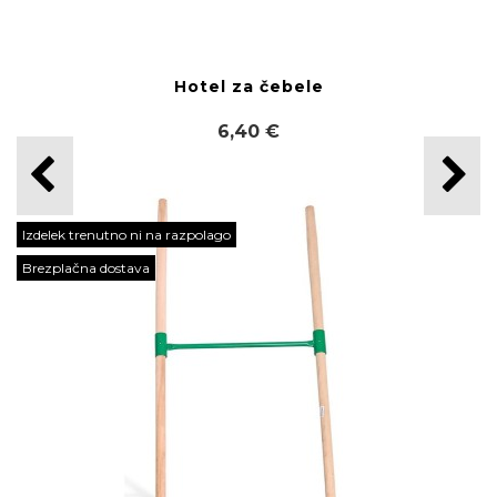
Hotel za čebele
6,40 €
Izdelek trenutno ni na razpolago
Brezplačna dostava