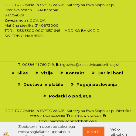
DDD TRGOVINA IN SVETOVANJE, Katarzyna Ewa Slapnik s.p.
Bistriška cesta 7 | 1241 Kamnik
SI17754879
Zavezanec za DDV: DA
Matična številka: 3140873000
TRR : SI56 3300 0001 1657 645 ADDIKO BANK D.D.
SWIFT/BIC: HAABSI22
T:
00386 41 760 749,
E:
trgovina@zakladnicadobrihidej.si
Slike
Vizija
Kontakt
Darilni boni
Dostava in plačilo
Pogoji poslovanja
Podatki o podjetju
DDD TRGOVINA IN SVETOVANJE, Katarzyna Ewa Slapnik s.p., Bistriška
cesta 7 1241 KAMNIK
T:
00386 41760749,
E:
trgovina@zakladnicadobrihidej.si
Z obiskom in uporabo spletnega
Več o
V redu
mesta soglašate z uporabo in
piškotkih
Izdelava spletne trgovine