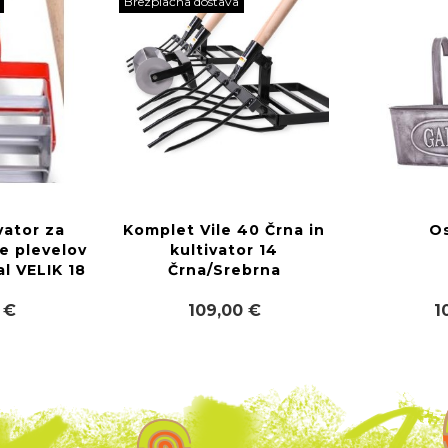
Brezplačna dostava
vator za
Komplet Vile 40 Črna in
O
e plevelov
kultivator 14
al VELIK 18
Črna/Srebrna
 €
109,00 €
1