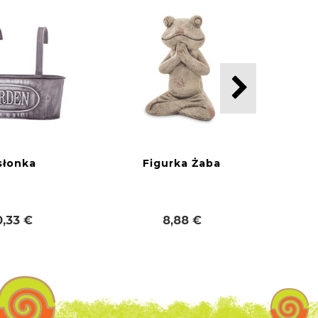
słonka
Figurka Żaba
0,33 €
8,88 €