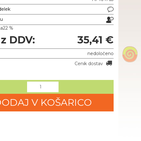
delek
ju
ka
22 %
 z DDV:
35,41 €
nedoločeno
Cenik dostav
ODAJ V KOŠARICO