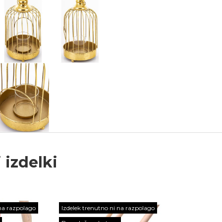
 izdelki
 na razpolago
Izdelek trenutno ni na razpolago