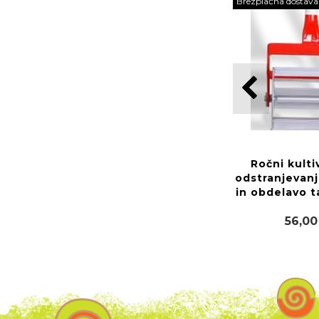
Brezplačna dostava
Ročni kulti
odstranjevanj
in obdelavo t
56,00