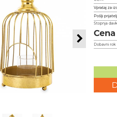
Vprašaj za iz
Pošlji prijatel
Stopnja dav
Cena
Dobavni rok
D