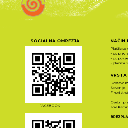
SOCIALNA OMREŽJA
NAČIN 
Plačila so 
- po pred
- po povze
- plačilni 
VRSTA
Dostavo i
Slovenije.
Fiksni str
Osebni pre
FACEBOOK
1241 Kamn
BREZPLA