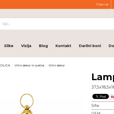
Prijavi se
Slike
Vizija
Blog
Kontakt
Darilni boni
Do
KOLICA
Vrtni dekor in svetila
Vrtni dekor
Lam
37,5x18,5x1
Šifra:
OEM: