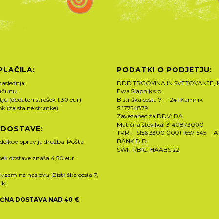
PLAČILA:
PODATKI O PODJETJU:
naslednja:
DDD TRGOVINA IN SVETOVANJE, K
računu
Ewa Slapnik s.p.
tju (dodaten strošek 1,30 eur)
Bistriška cesta 7 | 1241 Kamnik
rok (za stalne stranke)
SI17754879
Zavezanec za DDV: DA
Matična številka: 3140873000
 DOSTAVE:
TRR : SI56 3300 0001 1657 645 
BANK D.D.
zdelkov opravlja družba Pošta
SWIFT/BIC: HAABSI22
ošek dostave znaša 4,50 eur.
vzem na naslovu: Bistriška cesta 7,
ik
ČNA DOSTAVA NAD 40 €