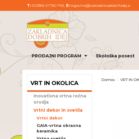
T:
00386 41 760 749,
E:
trgovina@zakladnicadobrihidej.si
PRODAJNI PROGRAM
Ekološka posest
Domov
VRT IN O
VRT IN OKOLICA
Inovativna vrtna ročna
orodja
Vrtni dekor in svetila
Vrtni dekor
GAIA-vrtna okrasna
keramika
Vrtna svetila