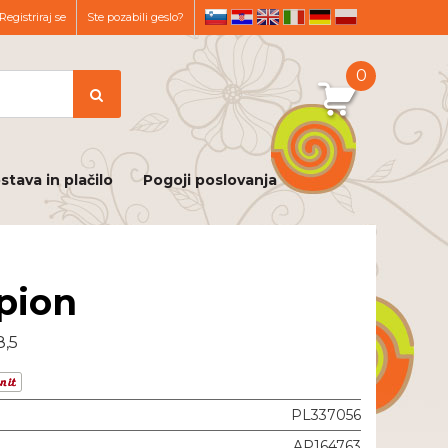
Registriraj se
Ste pozabili geslo?
sl
hr
en
it
de
pl
0
stava in plačilo
Pogoji poslovanja
pion
8,5
PL337056
AP164763