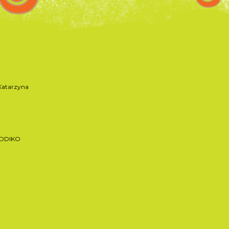
atarzyna
ADDIKO