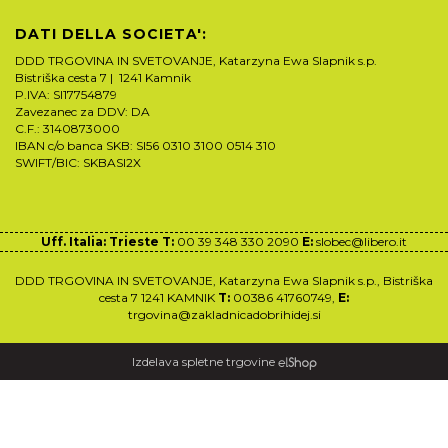
DATI DELLA SOCIETA':
DDD TRGOVINA IN SVETOVANJE, Katarzyna Ewa Slapnik s.p.
Bistriška cesta 7 | 1241 Kamnik
P.IVA: SI17754879
Zavezanec za DDV: DA
C.F.: 3140873000
IBAN c/o banca SKB: SI56 0310 3100 0514 310
SWIFT/BIC: SKBASI2X
Uff. Italia: Trieste T:
00 39 348 330 2090
E:
slobec@libero.it
DDD TRGOVINA IN SVETOVANJE, Katarzyna Ewa Slapnik s.p., Bistriška
cesta 7 1241 KAMNIK
T:
00386 41760749,
E:
trgovina@zakladnicadobrihidej.si
Izdelava spletne trgovine